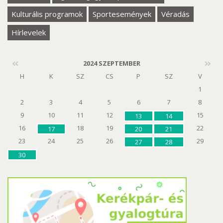
Kulturális programok
Sportesemények
Véradás
Hírlevelek
2024 SZEPTEMBER
H
K
SZ
CS
P
SZ
V
1
2
3
4
5
6
7
8
9
10
11
12
15
13
14
16
18
19
22
17
20
21
23
24
25
26
29
27
28
30