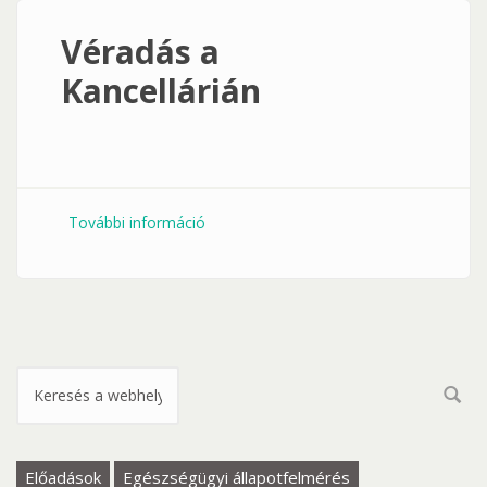
Véradás a
Kancellárián
További információ
Véradás a Kancellárián tartalommal
kapcsolatosan
Keresés űrlap
Előadások
Egészségügyi állapotfelmérés