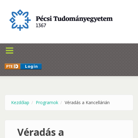
Ugrás a tartalomra
Kezdőlap
Programok
Véradás a Kancellárián
Véradás a