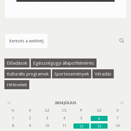
Keresés űrlap
Előadások
Egészségügyi állapotfelmérés
Kulturális programok
Sportesemények
Véradás
Hírlevelek
2024 JÚLIUS
H
K
SZ
CS
P
SZ
V
1
2
3
4
5
7
6
8
9
10
11
14
12
13