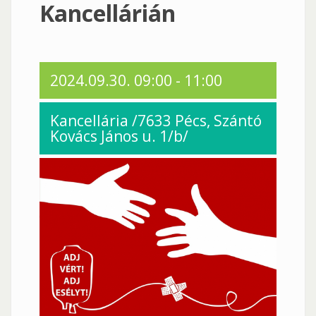
Kancellárián
2024.09.30.
09:00
-
11:00
Kancellária /7633 Pécs, Szántó
Kovács János u. 1/b/