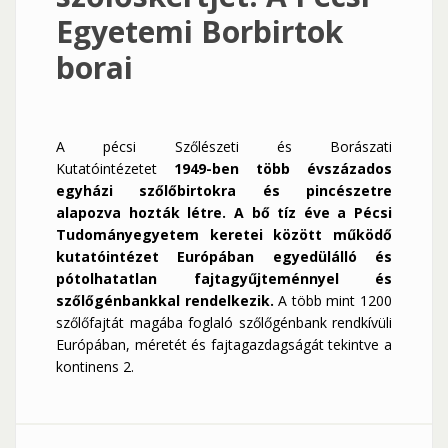
Egyetemi Borbirtok
borai
A
pécsi Szőlészeti és Borászati
Kutatóintézetet
1949-ben több évszázados
egyházi szőlőbirtokra és pincészetre
alapozva hozták létre. A bő tíz éve a Pécsi
Tudományegyetem keretei között működő
kutatóintézet Európában egyedülálló és
pótolhatatlan fajtagyűjteménnyel és
szőlőgénbankkal rendelkezik.
A több mint 1200
szőlőfajtát magába foglaló szőlőgénbank rendkívüli
Európában, méretét és fajtagazdagságát tekintve a
kontinens 2.