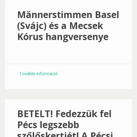
Männerstimmen Basel
(Svájc) és a Mecsek
Kórus hangversenye
További információ
Männerstimmen Basel (Svájc) és a
Mecsek Kórus hangversenye
tartalommal kapcsolatosan
BETELT! Fedezzük fel
Pécs legszebb
szőlőskertjét! A Pécsi