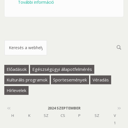
További információ
BETELT! Fedezzük fel Pécs legszebb
szőlőskertjét! A Pécsi Egyetemi
Borbirtok borai tartalommal
kapcsolatosan
Keresés űrlap
Előadások
Egészségügyi állapotfelmérés
Kulturális programok
Sportesemények
Véradás
Hírlevelek
2024 SZEPTEMBER
H
K
SZ
CS
P
SZ
V
1