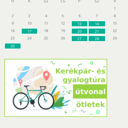
H
K
SZ
CS
P
SZ
V
1
2
3
4
5
6
7
8
9
10
11
12
15
13
14
16
18
19
22
17
20
21
23
24
25
26
29
27
28
30