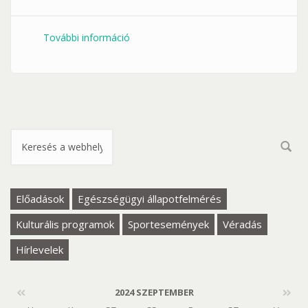
További információ
BETELT! Kerámiafestés - kézműves
foglalkozás 09.13. tartalommal
kapcsolatosan
Keresés űrlap
Előadások
Egészségügyi állapotfelmérés
Kulturális programok
Sportesemények
Véradás
Hírlevelek
2024 SZEPTEMBER