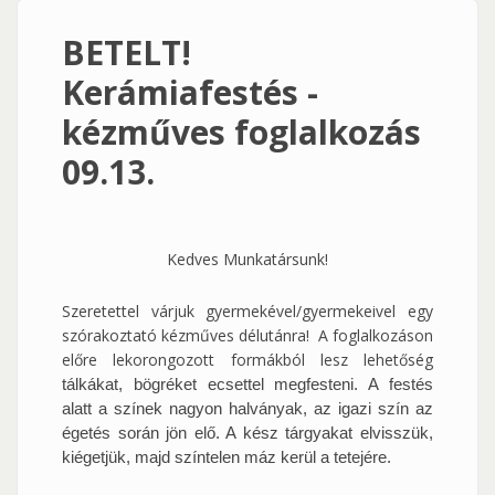
BETELT!
Kerámiafestés -
kézműves foglalkozás
09.13.
Kedves Munkatársunk!
Szeretettel várjuk gyermekével/gyermekeivel egy
szórakoztató kézműves délutánra! A foglalkozáson
előre lekorongozott formákból lesz lehetőség
tálkákat, bögréket ecsettel megfesteni. A festés
alatt a színek nagyon halványak, az igazi szín az
égetés során jön elő. A kész tárgyakat elvisszük,
kiégetjük, majd színtelen máz kerül a tetejére.