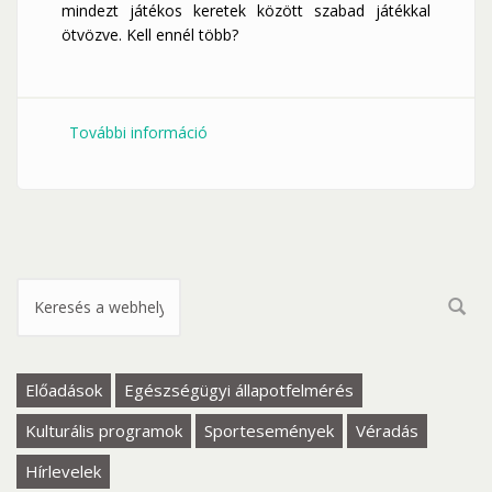
mindezt játékos keretek között szabad játékkal
ötvözve. Kell ennél több?
További információ
11.29. ROOMLI - Játékos gerinctorna
ovisoknak és kisiskolásoknak
tartalommal kapcsolatosan
Keresés űrlap
Előadások
Egészségügyi állapotfelmérés
Kulturális programok
Sportesemények
Véradás
Hírlevelek