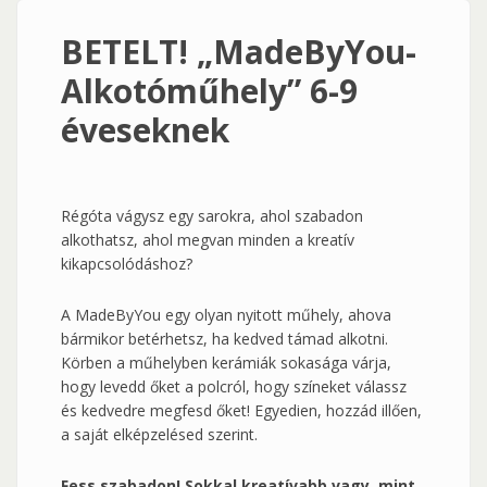
BETELT! „MadeByYou-
Alkotóműhely” 6-9
éveseknek
Régóta vágysz egy sarokra, ahol szabadon
alkothatsz, ahol megvan minden a kreatív
kikapcsolódáshoz?
A MadeByYou egy olyan nyitott műhely, ahova
bármikor betérhetsz, ha kedved támad alkotni.
Körben a műhelyben kerámiák sokasága várja,
hogy levedd őket a polcról, hogy színeket válassz
és kedvedre megfesd őket! Egyedien, hozzád illően,
a saját elképzelésed szerint.
Fess szabadon! Sokkal kreatívabb vagy, mint