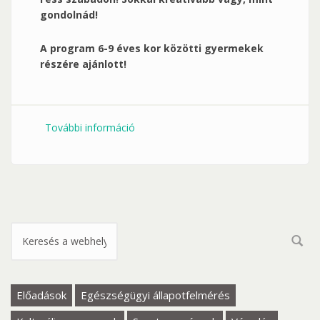
gondolnád!
A program 6-9 éves kor közötti gyermekek
részére ajánlott!
További információ
BETELT! „MadeByYou-Alkotóműhely”
6-9 éveseknek tartalommal
kapcsolatosan
Keresés űrlap
Előadások
Egészségügyi állapotfelmérés