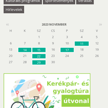
Kulturális programok
Sportesemények
Véradás
Hírlevelek
2023 NOVEMBER
H
K
SZ
CS
P
SZ
V
1
2
3
4
5
6
7
8
9
10
12
11
13
16
18
19
14
15
17
20
21
23
24
25
26
22
27
28
30
29