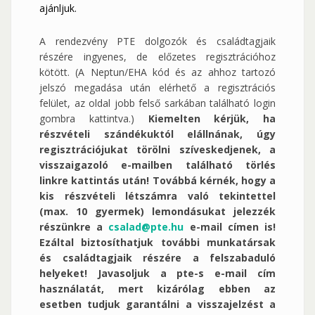
ajánljuk.
A rendezvény PTE dolgozók és családtagjaik
részére ingyenes, de előzetes regisztrációhoz
kötött. (A Neptun/EHA kód és az ahhoz tartozó
jelszó megadása után elérhető a regisztrációs
felület, az oldal jobb felső sarkában található login
gombra kattintva.)
Kiemelten kérjük, ha
részvételi szándékuktól elállnának, úgy
regisztrációjukat törölni szíveskedjenek, a
visszaigazoló e-mailben található törlés
linkre kattintás után! Továbbá kérnék, hogy a
kis részvételi létszámra való tekintettel
(max. 10 gyermek) lemondásukat jelezzék
részünkre a
csalad@pte.hu
e-mail címen is!
Ezáltal biztosíthatjuk további munkatársak
és családtagjaik részére a felszabaduló
helyeket!
Javasoljuk a pte-s e-mail cím
használatát, mert kizárólag ebben az
esetben tudjuk garantálni a visszajelzést a