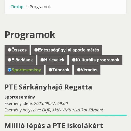
Címlap
Programok
Programok
Összes
Egészségügyi állapotfelmérés
Előadások
Hírlevelek
Kulturális programok
Sportesemény
Táborok
Véradás
PTE Sárkányhajó Regatta
Sportesemény
Esemény ideje:
2025.09.27. 09:00
Esemény helyszíne:
Orfű, Aktív Viziturisztikai Központ
Millió lépés a PTE iskolákért