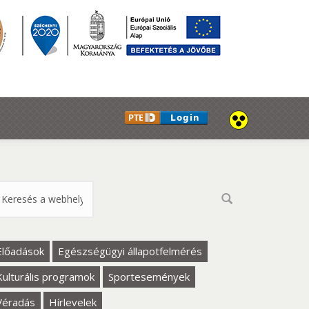
eresés űrlap
Előadások
Egészségügyi állapotfelmérés
Kulturális programok
Sportesemények
Véradás
Hírlevelek