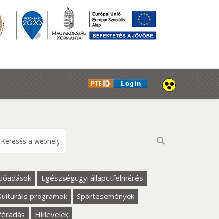
eresés űrlap
Előadások
Egészségügyi állapotfelmérés
Kulturális programok
Sportesemények
Véradás
Hírlevelek