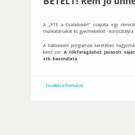
BETELT! Rém jó ünne
A „PTE a Családokért” csapata egy rémisztő
munkatársakat és gyermekeiket - korosztályra t
A halloweeni programok keretében hagyomán
kerül sor.
A tökfaragáshoz javasolt saját
stb. használata.
További információ
BETELT! Rém jó ünnep a H