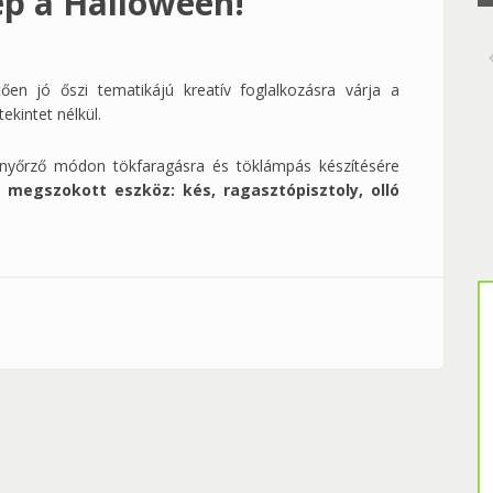
p a Halloween!
en jó őszi tematikájú kreatív foglalkozásra várja a
ekintet nélkül.
yőrző módon tökfaragásra és töklámpás készítésére
 megszokott eszköz: kés, ragasztópisztoly, olló
alloween! tartalommal kapcsolatosan