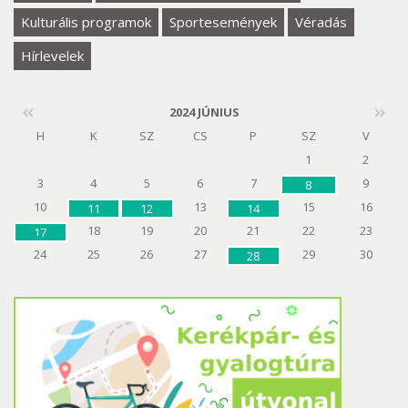
Kulturális programok
Sportesemények
Véradás
Hírlevelek
2024 JÚNIUS
H
K
SZ
CS
P
SZ
V
1
2
3
4
5
6
7
9
8
10
13
15
16
11
12
14
18
19
20
21
22
23
17
24
25
26
27
29
30
28