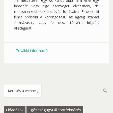
Természetesen egy workshop alatt nem lehet egy
lábtörlőt vagy egy szőnyeget elkészíteni, de
megismerkedhetsz a szövés fogásaival. Emellett ki
lehet próbálni a korongozást, az agyag szabad
formázását, vagy festhetsz tányért, bögrét,
állatfigurát.
További információ
BETELT! 06.14. kézműves foglalkozás -
próbáld ki a korongozást és a szövést!
tartalommal kapcsolatosan
Keresés űrlap
Előadások
Egészségügyi állapotfelmérés