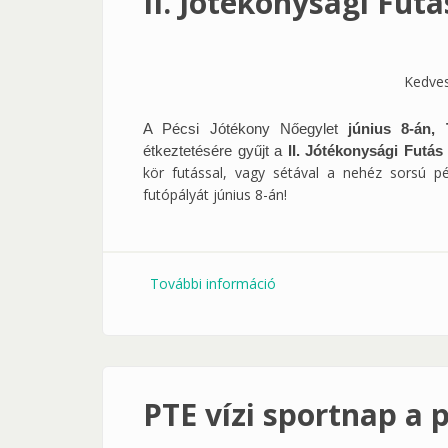
II. Jótékonysági Fut
Kedves
A Pécsi Jótékony Nőegylet
június 8-án, 
étkeztetésére gyűjt a
II. Jótékonysági Futá
kör futással, vagy sétával a nehéz sorsú p
futópályát június 8-án!
További információ
II. Jótékonysági Futás és
PTE vízi sportnap a 