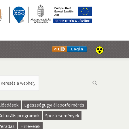
eresés űrlap
Előadások
Egészségügyi állapotfelmérés
Kulturális programok
Sportesemények
Véradás
Hírlevelek