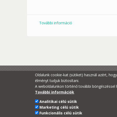
További információ
PTE vízi sportnap a pécsi
Oldalunk cookie-kat (sütiket) használ azért, ho
élményt tudjuk biztosítani.
A weboldalunkon történő további böngészéssel h
További információk
Analitikai célú sütik
Marketing célú sütik
Funkcionális célú sütik