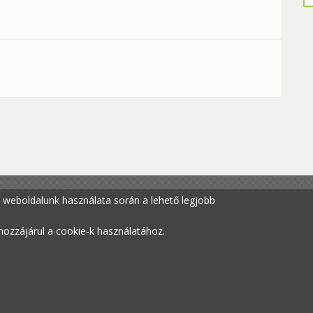
 Hullámfürdőben! tartalommal kapcsolatosan
gy weboldalunk használata során a lehető legjobb
ozzájárul a cookie-k használatához.