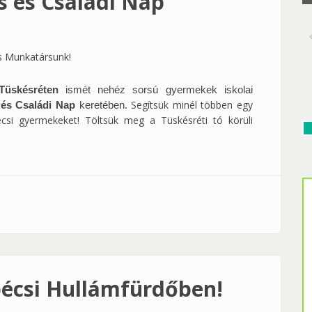
ás és Családi Nap
 Munkatársunk!
Tüskésréten
ismét nehéz sorsú gyermekek iskolai
Segítsük minél többen egy
s és Családi Nap
keretében.
écsi gyermekeket! Töltsük meg a Tüskésréti tó körüli
 Családi Nap tartalommal kapcsolatosan
pécsi Hullámfürdőben!