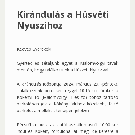
Kirándulás a Húsvéti
Nyuszihoz
Kedves Gyerekek!
Gyertek és sétáljunk egyet a Malomvölgyi tavak
mentén, hogy találkozzunk a Húsvéti Nyuszival.
A kirándulás időpontja 2024. március 29. (péntek).
Találkozzunk pénteken reggel 10:15-kor órakor a
Kökényi tó (Malomvölgyi 1-es tó) tóhoz tartozó
parkolóban (ez a Kökény faluhoz közelebbi, felső
parkoló, a mellékelt térképen jelölve).
Pécsről a busz az autóbusz-állomásról 10:00-kor
indul és Kökény fordulónál áll meg, de kérésre a