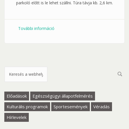
parkoló előtt is le lehet szállni. Túra távja kb. 2,6 km.
További információ
Kirándulás a Húsvéti Nyuszihoz
tartalommal kapcsolatosan
Keresés űrlap
Előadások
Egészségügyi állapotfelmérés
Kulturális programok
Sportesemények
Véradás
Hírlevelek