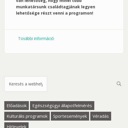
van lehetőség, hogy minél több
munkatársunk családtagjának legyen
lehetősége részt venni a programon!
További információ
Május 17. Csokoládényalóka készítése
és díszítése tartalommal kapcsolatosan
Keresés űrlap
Előadások
Egészségügyi állapotfelmérés
Kulturális programok
Sportesemények
Véradás
Hírlevelek