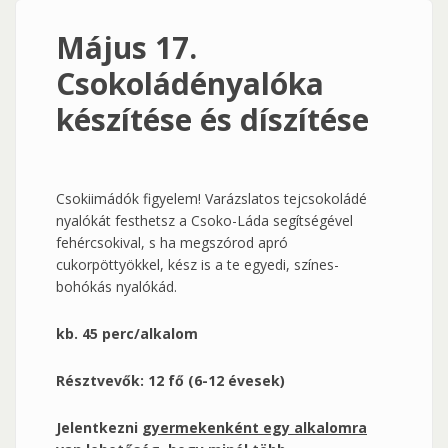
Május 17.
Csokoládényalóka
készítése és díszítése
Csokiimádók figyelem! Varázslatos tejcsokoládé
nyalókát festhetsz a Csoko-Láda segítségével
fehércsokival, s ha megszórod apró
cukorpöttyökkel, kész is a te egyedi, színes-
bohókás nyalókád.
kb. 45 perc/alkalom
Résztvevők: 12 fő (6-12 évesek)
Jelentkezni
gyermekenként egy alkalomra