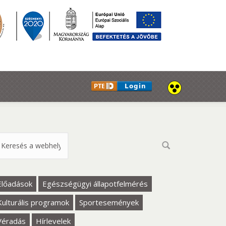
eresés űrlap
Előadások
Egészségügyi állapotfelmérés
Kulturális programok
Sportesemények
Véradás
Hírlevelek