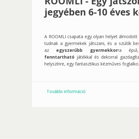
ROOMLI - Egy játszó
jegyében 6-10 éves 
A ROOMLI csapata egy olyan helyet álmodott m
tudnak a gyermekek játszani, és a szülők bes
az
egyszerűbb gyermekkor
ra épü
fenntartható
játékkal és dekorral gazdagít
helyszínre, egy fantasztikus kézműves foglalko
További információ
ROOMLI - Egy játszóhely 
tartalommal kapcsolatosa