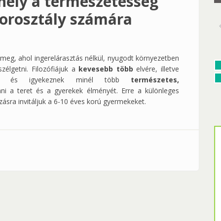
hely a természetesség
korosztály számára
eg, ahol ingerelárasztás nélkül, nyugodt környezetben
zélgetni. Filozófiájuk a
kevesebb több
elvére, illetve
l, és igyekeznek minél több
természetes,
ani a teret és a gyerekek élményét. Erre a különleges
zásra invitáljuk a 6-10 éves korú gyermekeket.
a természetesség jegyében 6-10 éves korosztály számára
n