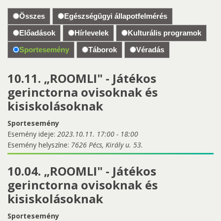
Összes
Egészségügyi állapotfelmérés
Előadások
Hírlevelek
Kulturális programok
Sportesemény
Táborok
Véradás
10.11. „ROOMLI" - Játékos
gerinctorna ovisoknak és
kisiskolásoknak
Sportesemény
Esemény ideje:
2023.10.11.
17:00
-
18:00
Esemény helyszíne:
7626 Pécs, Király u. 53.
10.04. „ROOMLI" - Játékos
gerinctorna ovisoknak és
kisiskolásoknak
Sportesemény