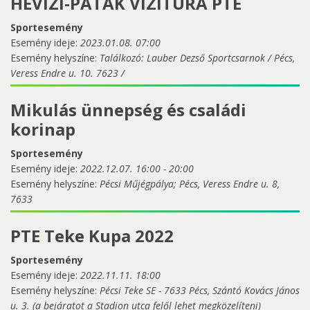
HÉVÍZI-PATAK VÍZITÚRA PTE
Sportesemény
Esemény ideje:
2023.01.08. 07:00
Esemény helyszíne:
Találkozó: Lauber Dezső Sportcsarnok / Pécs,
Veress Endre u. 10. 7623 /
Mikulás ünnepség és családi
korinap
Sportesemény
Esemény ideje:
2022.12.07.
16:00
-
20:00
Esemény helyszíne:
Pécsi Műjégpálya; Pécs, Veress Endre u. 8,
7633
PTE Teke Kupa 2022
Sportesemény
Esemény ideje:
2022.11.11. 18:00
Esemény helyszíne:
Pécsi Teke SE - 7633 Pécs, Szántó Kovács János
u. 3. (a bejáratot a Stadion utca felől lehet megközelíteni)