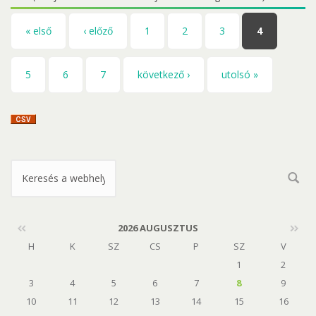
Oldalak
« első
‹ előző
1
2
3
4
5
6
7
következő ›
utolsó »
Keresés űrlap
2026 AUGUSZTUS
H
K
SZ
CS
P
SZ
V
1
2
3
4
5
6
7
8
9
10
11
12
13
14
15
16