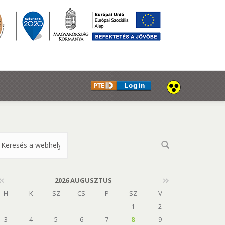
eresés űrlap
2026 AUGUSZTUS
H
K
SZ
CS
P
SZ
V
1
2
3
4
5
6
7
8
9