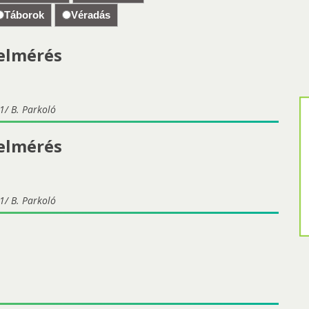
Táborok
Véradás
felmérés
1/ B. Parkoló
felmérés
1/ B. Parkoló