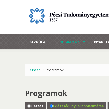
Ugrás a tartalomra
KEZDŐLAP
PROGRAMOK
NYÁRI 
Címlap
Programok
Programok
Összes
Egészségügyi állapotfelmérés