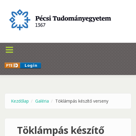
Ugrás a tartalomra
Kezdőlap
Galéria
Töklámpás készítő verseny
Töklámpás készítő