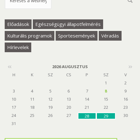
Keresés űrlap
Előadások
Egészségügyi állapotfelmérés
Kulturális programok
Sportesemények
Véradás
Hírlevelek
2026 AUGUSZTUS
H
K
SZ
CS
P
SZ
V
1
2
3
4
5
6
7
8
9
10
11
12
13
14
15
16
17
18
19
20
21
22
23
24
25
26
27
30
28
29
31