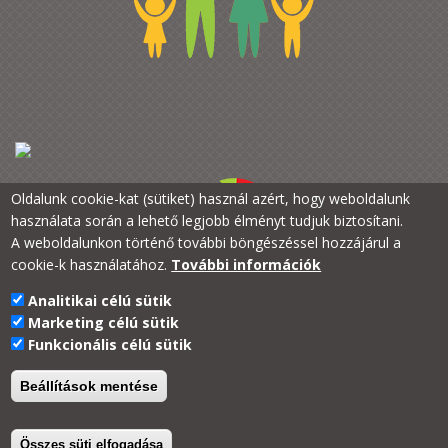
Oldalunk cookie-kat (sütiket) használ azért, hogy weboldalunk
használata során a lehető legjobb élményt tudjuk biztosítani.
A weboldalunkon történő további böngészéssel hozzájárul a
cookie-k használatához.
További információk
Analitikai célú sütik
PTE Kancellária
Marketing célú sütik
PTE a Családokért
Funkcionális célú sütik
H-7633 Pécs, Szántó Kovács J. u. 1/b.
+36 72 /501-500/22384
Beállítások mentése
Összes süti elfogadása