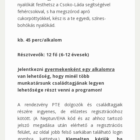
nyalókát festhetsz a Csoko-Láda segítségével
fehércsokival, s ha megszórod apró
cukorpöttyökkel, kész is a te egyedi, színes-
bohókás nyalókád.
kb. 45 perc/alkalom
Résztvevők: 12 fő (6-12 évesek)
Jelentkezni
gyermekenként egy alkalomra
van lehetőség, hogy minél több
munkatársunk családtagjának legyen
lehetősége részt venni a programon!
A rendezvény PTE dolgozók és családtagjaik
részére ingyenes, de előzetes regisztrációhoz
kötött. (A Neptun/EHA kód és az ahhoz tartozó
jelszó megadása után elérhető a regisztrációs
felület, az oldal jobb felső sarkában található login
gombra kattintva.)
Kiemelten kérjük, ha