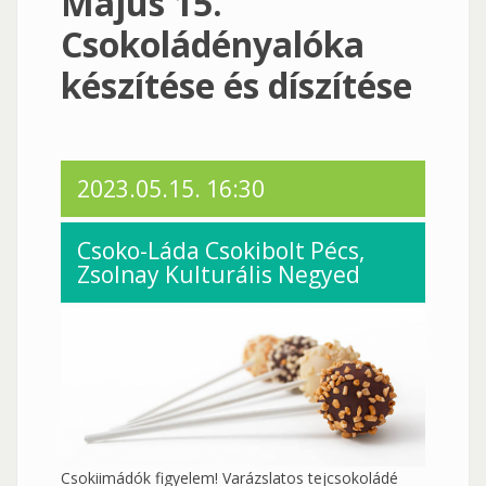
Május 15.
Csokoládényalóka
készítése és díszítése
2023.05.15. 16:30
Csoko-Láda Csokibolt Pécs,
Zsolnay Kulturális Negyed
Csokiimádók figyelem! Varázslatos tejcsokoládé