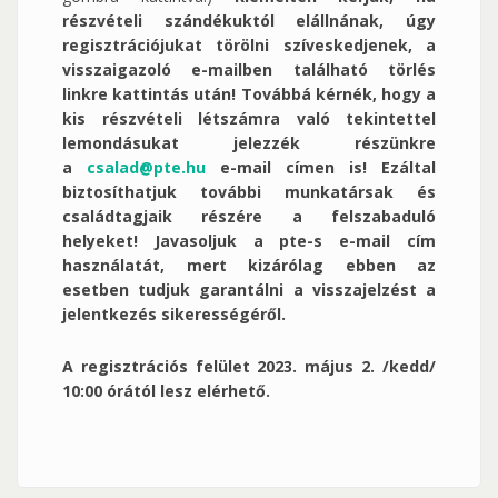
részvételi szándékuktól elállnának, úgy
regisztrációjukat törölni szíveskedjenek, a
visszaigazoló e-mailben található törlés
linkre kattintás után! Továbbá kérnék, hogy a
kis részvételi létszámra való tekintettel
lemondásukat jelezzék részünkre
a
csalad@pte.hu
e-mail címen is! Ezáltal
biztosíthatjuk további munkatársak és
családtagjaik részére a felszabaduló
helyeket!
Javasoljuk a pte-s e-mail cím
használatát, mert kizárólag ebben az
esetben tudjuk garantálni a visszajelzést a
jelentkezés sikerességéről.
A regisztrációs felület 2023. május 2. /kedd/
10:00 órától lesz elérhető.