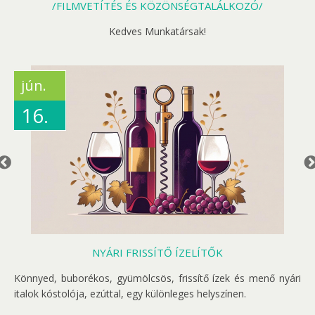
/FILMVETÍTÉS ÉS KÖZÖNSÉGTALÁLKOZÓ/
F
Kedves Munkatársak!
jún.
16.
NYÁRI FRISSÍTŐ ÍZELÍTŐK
M
Könnyed, buborékos, gyümölcsös, frissítő ízek és menő nyári
h
italok kóstolója, ezúttal, egy különleges helyszínen.
ni