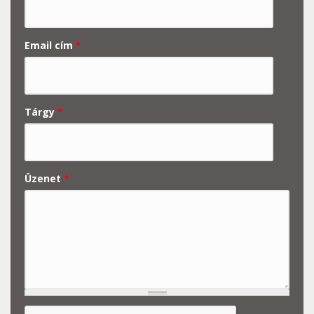
Email cím
*
Tárgy
*
Üzenet
*