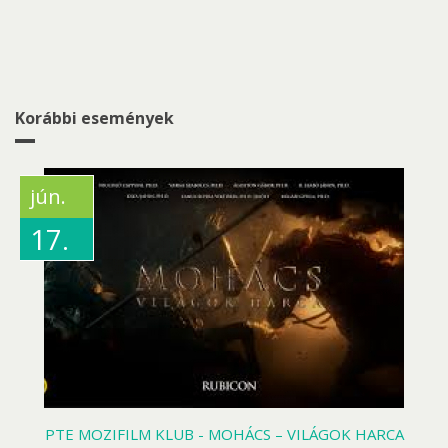
Korábbi események
jún.
17.
PTE MOZIFILM KLUB - MOHÁCS – VILÁGOK HARCA