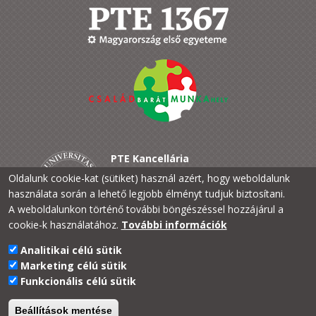
PTE Kancellária
PTE a Családokért
Oldalunk cookie-kat (sütiket) használ azért, hogy weboldalunk
H-7633 Pécs, Szántó Kovács J. u. 1/b.
használata során a lehető legjobb élményt tudjuk biztosítani.
+36 72 /501-500/22384
A weboldalunkon történő további böngészéssel hozzájárul a
cookie-k használatához.
További információk
Analitikai célú sütik
Marketing célú sütik
Funkcionális célú sütik
Beállítások mentése