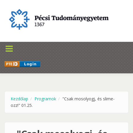
Ugrás a tartalomra
Kezdőlap
Programok
"Csak mosolyogj, és slime-
ozz!" 01.25.