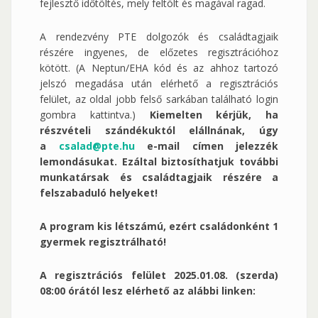
fejlesztő időtöltés, mely feltölt és magával ragad.
A rendezvény PTE dolgozók és családtagjaik
részére ingyenes, de előzetes regisztrációhoz
kötött. (A Neptun/EHA kód és az ahhoz tartozó
jelszó megadása után elérhető a regisztrációs
felület, az oldal jobb felső sarkában található login
gombra kattintva.)
Kiemelten kérjük, ha
részvételi szándékuktól elállnának, úgy
a
csalad@pte.hu
e-mail címen jelezzék
lemondásukat. Ezáltal biztosíthatjuk további
munkatársak és családtagjaik részére a
felszabaduló helyeket!
A program kis létszámú, ezért családonként 1
gyermek regisztrálható!
A regisztrációs felület 2025.01.08. (szerda)
08:00 órától lesz elérhető az alábbi linken: