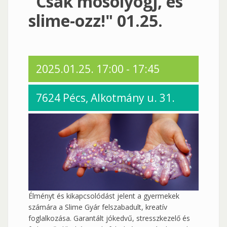
"Csak mosolyogj, és
slime-ozz!" 01.25.
2025.01.25.
17:00
-
17:45
7624 Pécs, Alkotmány u. 31.
Élményt és kikapcsolódást jelent a gyermekek
számára a Slime Gyár felszabadult, kreatív
foglalkozása. Garantált jókedvű, stresszkezelő és