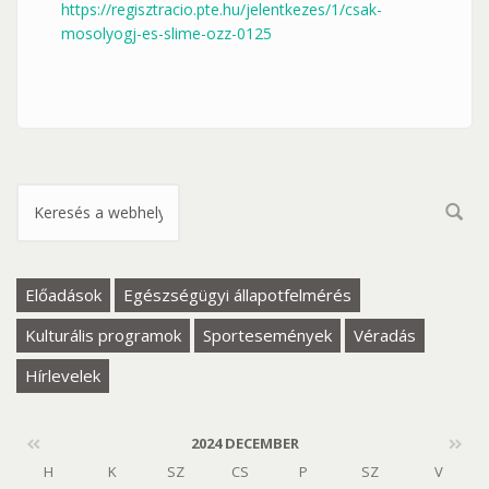
https://regisztracio.pte.hu/jelentkezes/1/csak-
mosolyogj-es-slime-ozz-0125
Keresés űrlap
Előadások
Egészségügyi állapotfelmérés
Kulturális programok
Sportesemények
Véradás
Hírlevelek
2024 DECEMBER
H
K
SZ
CS
P
SZ
V