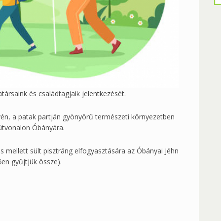
ársaink és családtagjaik jelentkezését.
lyén, a patak partján gyönyörű természeti környezetben
 útvonalon Óbányára.
s mellett sült pisztráng elfogyasztására az Óbányai Jéhn
en gyűjtjük össze).