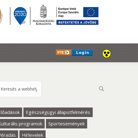
eresés űrlap
Előadások
Egészségügyi állapotfelmérés
Kulturális programok
Sportesemények
Véradás
Hírlevelek