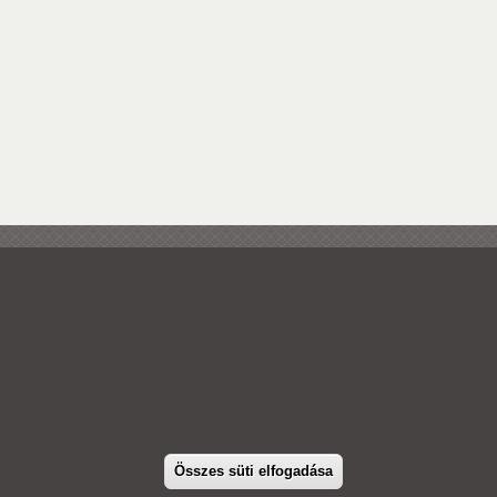
PTE Kancellária
PTE a Családokért
H-7633 Pécs, Szántó Kovács J. u. 1/b.
+36 72 /501-500/22384
Összes süti elfogadása