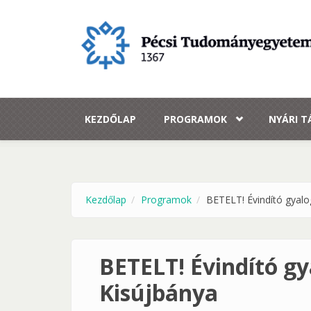
Ugrás a tartalomra
KEZDŐLAP
PROGRAMOK
NYÁRI 
Kezdőlap
Programok
BETELT! Évindító gyal
BETELT! Évindító g
Kisújbánya