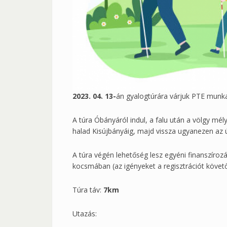
2023. 04. 13-
án gyalogtúrára várjuk PTE munkat
A túra Óbányáról indul, a falu után a völgy mé
halad Kisújbányáig, majd vissza ugyanezen az
A túra végén lehetőség lesz egyéni finanszírozá
kocsmában (az igényeket a regisztrációt követő
Túra táv:
7km
Utazás: