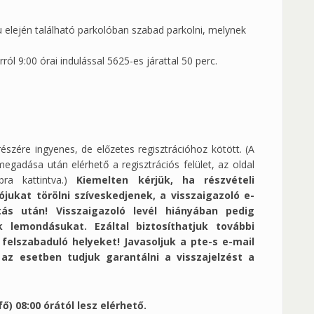
lu elején található parkolóban szabad parkolni, melynek
ól 9:00 órai indulással 5625-es járattal 50 perc.
szére ingyenes, de előzetes regisztrációhoz kötött. (A
gadása után elérhető a regisztrációs felület, az oldal
bra kattintva.)
Kiemelten kérjük, ha részvételi
ójukat törölni szíveskedjenek, a visszaigazoló e-
ntás után! Visszaigazoló levél hiányában pedig
 lemondásukat. Ezáltal biztosíthatjuk további
 felszabaduló helyeket!
Javasoljuk a pte-s e-mail
az esetben tudjuk garantálni a visszajelzést a
fő) 08:00 órától lesz elérhető.