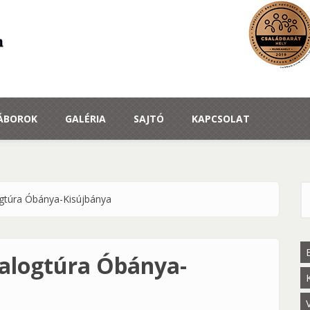
TÁBOROK
GALÉRIA
SAJTÓ
KAPCSOLAT
ogtúra Óbánya-Kisújbánya
K
yalogtúra Óbánya-