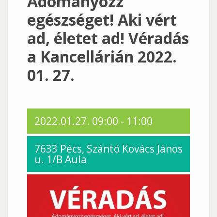
Adományozz
egészséget! Aki vért
ad, életet ad! Véradás
a Kancellárián 2022.
01. 27.
2022.01.27.
09:00
-
11:00
7633 Pécs, Szántó Kovács János
u. 1/B Aula