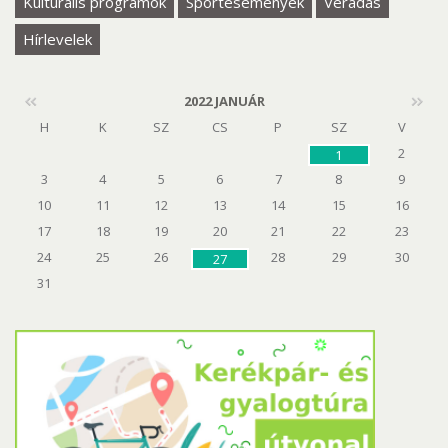
Kulturális programok
Sportesemények
Véradás
Hírlevelek
2022 JANUÁR
H
K
SZ
CS
P
SZ
V
2
1
3
4
5
6
7
8
9
10
11
12
13
14
15
16
17
18
19
20
21
22
23
24
25
26
28
29
30
27
31