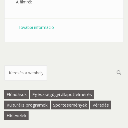
A filmről:
További információ
Sünvadászat - filmvetítés tartalommal
kapcsolatosan
Keresés űrlap
Előadások
Egészségügyi állapotfelmérés
Kulturális programok
Sportesemények
Véradás
Hírlevelek