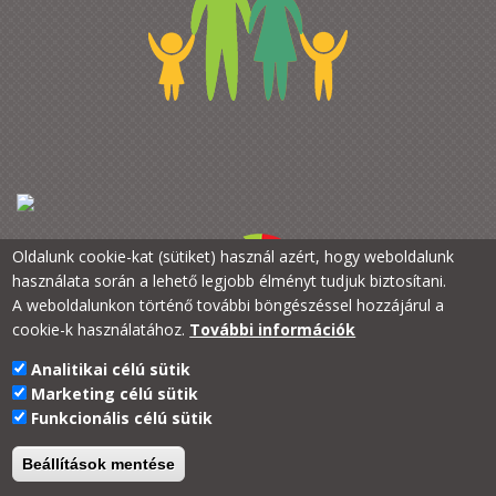
Oldalunk cookie-kat (sütiket) használ azért, hogy weboldalunk
használata során a lehető legjobb élményt tudjuk biztosítani.
A weboldalunkon történő további böngészéssel hozzájárul a
cookie-k használatához.
További információk
Analitikai célú sütik
PTE Kancellária
Marketing célú sütik
PTE a Családokért
Funkcionális célú sütik
H-7633 Pécs, Szántó Kovács J. u. 1/b.
+36 72 /501-500/22384
Beállítások mentése