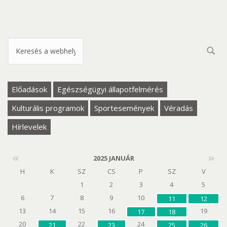
Keresés űrlap
Előadások
Egészségügyi állapotfelmérés
Kulturális programok
Sportesemények
Véradás
Hírlevelek
2025 JANUÁR
H
K
SZ
CS
P
SZ
V
1
2
3
4
5
6
7
8
9
10
11
12
13
14
15
16
19
17
18
20
22
24
21
23
25
26