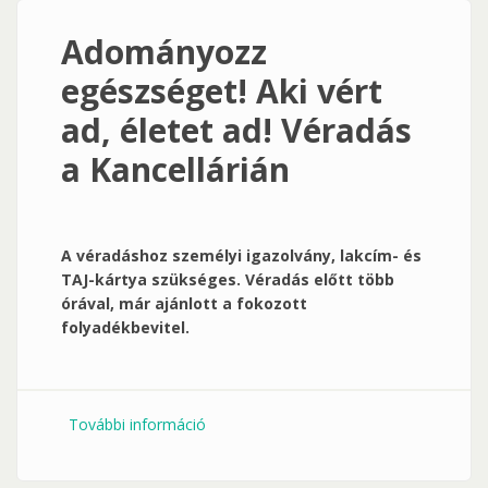
Adományozz
egészséget! Aki vért
ad, életet ad! Véradás
a Kancellárián
A véradáshoz személyi igazolvány, lakcím- és
TAJ-kártya szükséges.
Véradás előtt több
órával, már ajánlott a fokozott
folyadékbevitel.
További információ
Adományozz egészséget! Aki vért ad,
életet ad! Véradás a Kancellárián
tartalommal kapcsolatosan