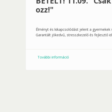
BETELT! 11.09. "Csak
ozz!"
Élményt és kikapcsolódást jelent a gyermekek s
Garantált jókedvű, stresszkezelő és fejlesztő id
További információ
BETELT! 11.09. "Csak moso