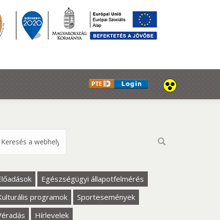
eresés űrlap
Előadások
Egészségügyi állapotfelmérés
Kulturális programok
Sportesemények
Véradás
Hírlevelek