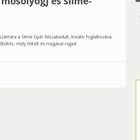
 mosolyogj és slime-
zámára a Slime Gyár felszabadult, kreatív foglalkozása.
őtöltés, mely feltölt és magával ragad.
lyogj és slime-ozz!" tartalommal kapcsolatosan