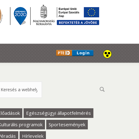
eresés űrlap
Előadások
Egészségügyi állapotfelmérés
Kulturális programok
Sportesemények
Véradás
Hírlevelek