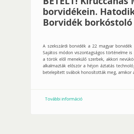
BETELT! Kiruccanás
borvidékein. Hatodi
Borvidék borkóstoló
A szekszárdi borvidék a 22 magyar borvidék 
Sajátos módon viszontagságos történelme is se
a török elől menekülő szerbek, akkori nevükö
alkalmazták először a héjon áztatás technológ
betelepített svábok honosították meg, amikor a
További információ
BETELT! Kiruccanás Magyar
borkóstoló tartalommal k