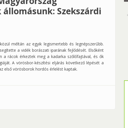
 Magyarország
k állomásunk: Szekszárdi
közül méltán az egyik legismertebb és legnépszerűbb.
gítette a vidék borászati iparának fejlődését. Elsőként
n a rácok érkeztek meg a kadarka szőlőfajtával, és ők
iáját. A vörösbor-készítési eljárás következő lépését a
z első vörösborok hordós érlelést kaptak.
ország borvidékein. Hatodik állomásunk: Szekszárdi Borvidék
apcsolatosan