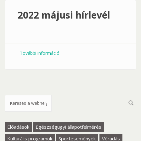
2022 májusi hírlevél
További információ
2022 májusi hírlevél tartalommal
kapcsolatosan
Keresés űrlap
Előadások
Egészségügyi állapotfelmérés
Kulturális programok
Sportesemények
Véradás