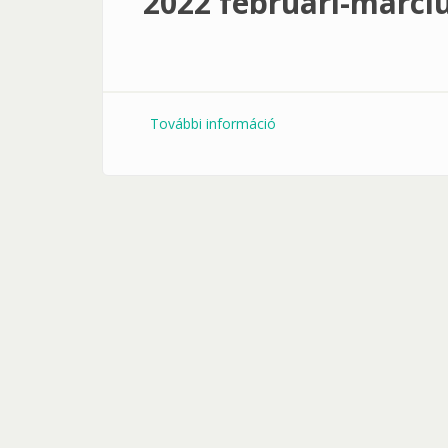
2022 februári-márciu
További információ
2022 februári-márciusi hír