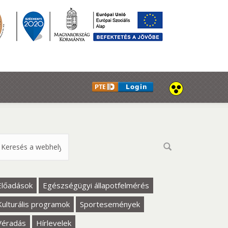
eresés űrlap
Előadások
Egészségügyi állapotfelmérés
Kulturális programok
Sportesemények
Véradás
Hírlevelek