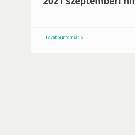
2021 szeptemberi hír
További információ
2021 szeptemberi hírlevél