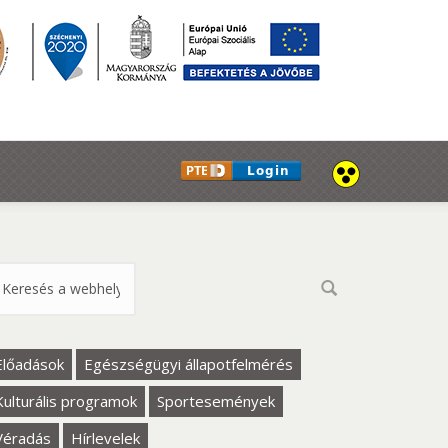
eresés űrlap
Előadások
Egészségügyi állapotfelmérés
Kulturális programok
Sportesemények
Véradás
Hírlevelek