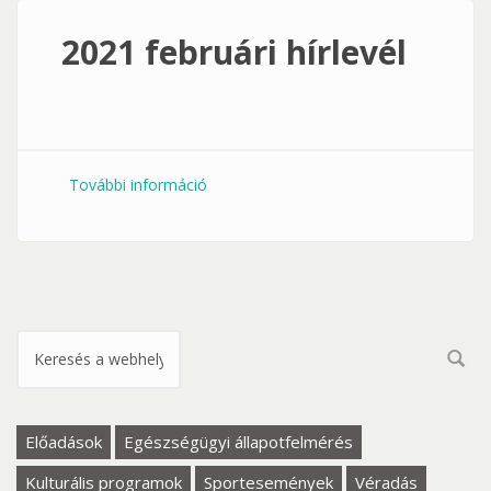
2021 februári hírlevél
További információ
2021 februári hírlevél tartalommal
kapcsolatosan
Keresés űrlap
Előadások
Egészségügyi állapotfelmérés
Kulturális programok
Sportesemények
Véradás