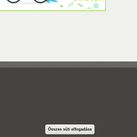
PTE Kancellária
PTE a Családokért
H-7633 Pécs, Szántó Kovács J. u. 1/b.
+36 72 /501-500/22384
Összes süti elfogadása