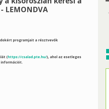
 a kisoroszlán keresi a
 - - LEMONDVA
ádokért programjait a résztvevők
lát (
https://csalad.pte.hu/
), ahol az esetleges
információt.