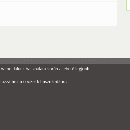
oroszlán keresi a sörényét c. előadás - - LEMONDVA
n
gy weboldalunk használata során a lehető legjobb
ozzájárul a cookie-k használatához.