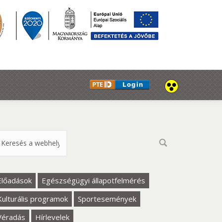
eresés űrlap
Előadások
Egészségügyi állapotfelmérés
Kulturális programok
Sportesemények
Véradás
Hírlevelek