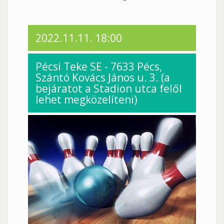
2022.11.11. 18:00
Pécsi Teke SE - 7633 Pécs,
Szántó Kovács János u. 3. (a
bejáratot a Stadion utca felől
lehet megközelíteni)