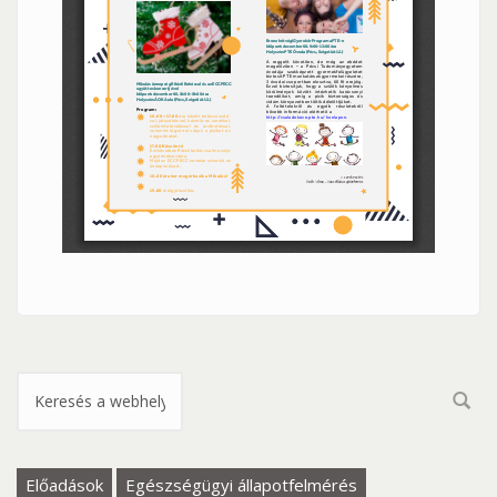
Keresés űrlap
Előadások
Egészségügyi állapotfelmérés