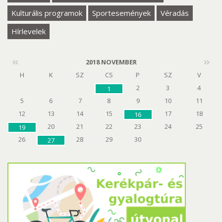
Kulturális programok
Sportesemények
Véradás
Hírlevelek
2018 NOVEMBER
H
K
SZ
CS
P
SZ
V
2
3
4
1
5
6
7
8
9
10
11
12
13
14
15
17
18
16
20
21
22
23
24
25
19
26
28
29
30
27