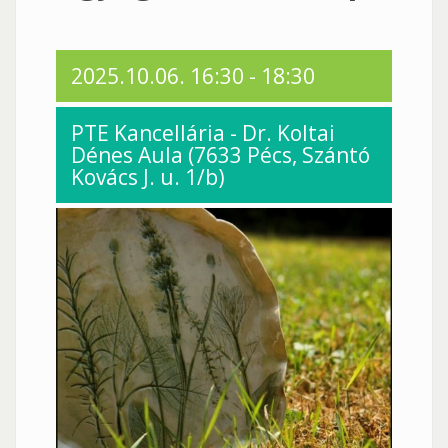
2025.10.06.
16:30
-
18:30
PTE Kancellária - Dr. Koltai
Dénes Aula (7633 Pécs, Szántó
Kovács J. u. 1/b)