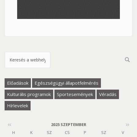
Keresés űrlap
Előadások
Egészségügyi állapotfelmérés
Kulturális programok
Sportesemények
Véradás
Hírlevelek
2025 SZEPTEMBER
H
K
SZ
CS
P
SZ
V