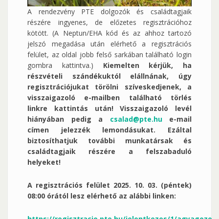
A rendezvény PTE dolgozók és családtagjaik
részére ingyenes, de előzetes regisztrációhoz
kötött. (A Neptun/EHA kód és az ahhoz tartozó
jelszó megadása után elérhető a regisztrációs
felület, az oldal jobb felső sarkában található login
gombra kattintva.)
Kiemelten kérjük, ha
részvételi szándékuktól elállnának, úgy
regisztrációjukat törölni szíveskedjenek, a
visszaigazoló e-mailben található törlés
linkre kattintás után! Visszaigazoló levél
hiányában pedig a
csalad@pte.hu
e-mail
címen jelezzék lemondásukat. Ezáltal
biztosíthatjuk további munkatársak és
családtagjaik részére a felszabaduló
helyeket!
A regisztrációs felület 2025. 10. 03. (péntek)
08:00 órától lesz elérhető az alábbi linken:
https://regisztracio.pte.hu/jelentkezes/1/agyagozo-