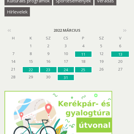
Kulturális programok
Sportesemények
Véradás
Hírlevelek
2022 MÁRCIUS
H
K
SZ
CS
P
SZ
V
1
2
3
4
5
6
7
8
9
10
12
11
13
14
15
16
17
18
19
20
21
26
27
22
23
24
25
28
29
30
31