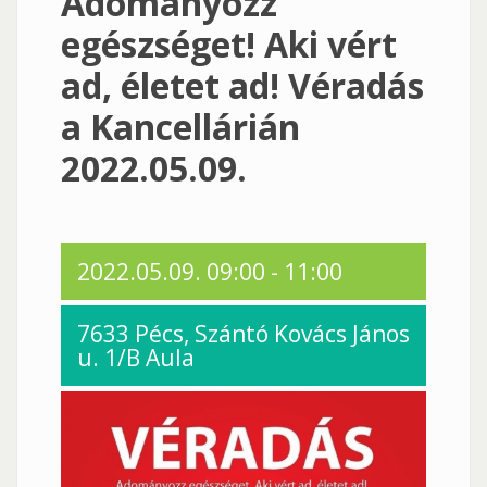
Adományozz
egészséget! Aki vért
ad, életet ad! Véradás
a Kancellárián
2022.05.09.
2022.05.09.
09:00
-
11:00
7633 Pécs, Szántó Kovács János
u. 1/B Aula