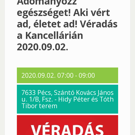
Adományozz
egészséget! Aki vért
ad, életet ad! Véradás
a Kancellárián
2020.09.02.
2020.09.02.
07:00
-
09:00
7633 Pécs, Szántó Kovács János
u. 1/B, Fsz. - Hidy Péter és Tóth
Tibor terem