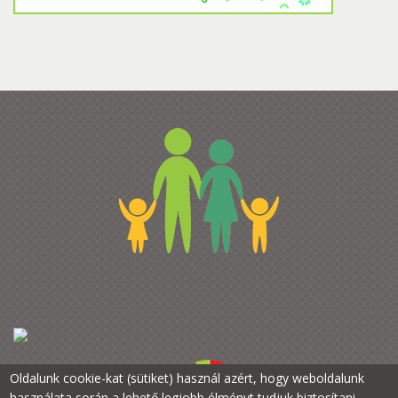
Oldalunk cookie-kat (sütiket) használ azért, hogy weboldalunk
használata során a lehető legjobb élményt tudjuk biztosítani.