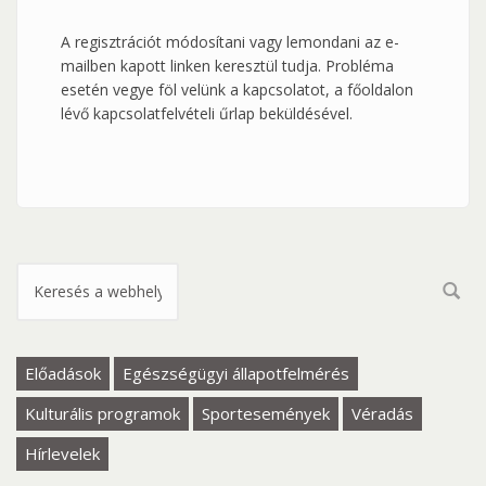
A regisztrációt módosítani vagy lemondani az e-
mailben kapott linken keresztül tudja. Probléma
esetén vegye föl velünk a kapcsolatot, a főoldalon
lévő kapcsolatfelvételi űrlap beküldésével.
Keresés űrlap
Előadások
Egészségügyi állapotfelmérés
Kulturális programok
Sportesemények
Véradás
Hírlevelek