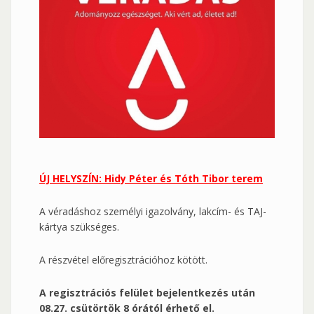
ÚJ HELYSZÍN: Hidy Péter és Tóth Tibor terem
A véradáshoz személyi igazolvány, lakcím- és TAJ-
kártya szükséges.
A részvétel előregisztrációhoz kötött.
A regisztrációs felület bejelentkezés után
08.27. csütörtök 8 órától érhető el.