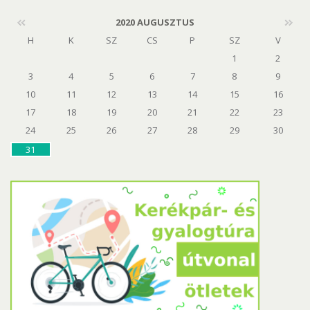
2020 AUGUSZTUS
H
K
SZ
CS
P
SZ
V
1
2
3
4
5
6
7
8
9
10
11
12
13
14
15
16
17
18
19
20
21
22
23
24
25
26
27
28
29
30
31