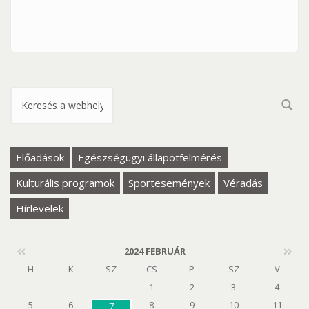
Keresés űrlap
Előadások
Egészségügyi állapotfelmérés
Kulturális programok
Sportesemények
Véradás
Hírlevelek
2024 FEBRUÁR
H
K
SZ
CS
P
SZ
V
1
2
3
4
5
6
8
9
10
11
7