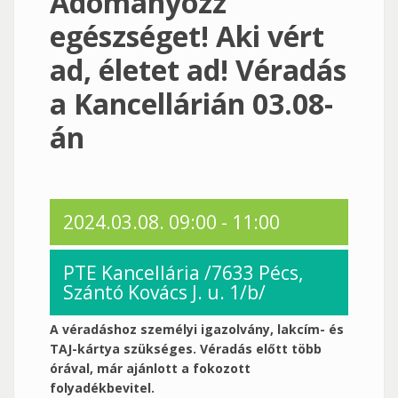
Adományozz
egészséget! Aki vért
ad, életet ad! Véradás
a Kancellárián 03.08-
án
2024.03.08.
09:00
-
11:00
PTE Kancellária /7633 Pécs,
Szántó Kovács J. u. 1/b/
A véradáshoz személyi igazolvány, lakcím- és
TAJ-kártya szükséges.
Véradás előtt több
órával, már ajánlott a fokozott
folyadékbevitel.